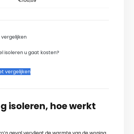
€168,89
n vergelijken
l isoleren u gaat kosten?
t vergelijken
g isoleren, hoe werkt
zo’n geval vervliegt de warmte van de woning