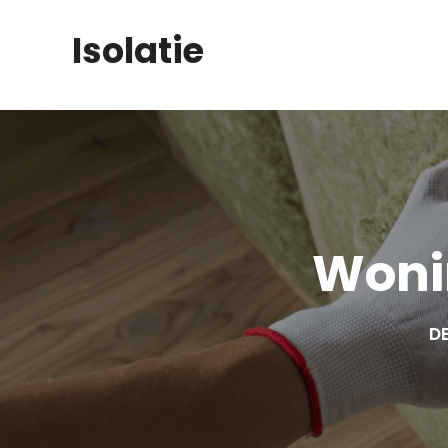
Skip
Isolatie
to
content
Woni
DE