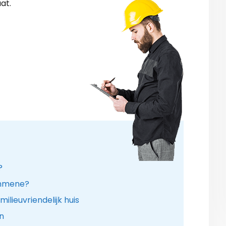
at.
?
rammene?
ilieuvriendelijk huis
n