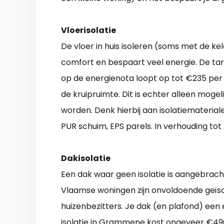
Vloerisolatie
De vloer in huis isoleren (soms met de k
comfort en bespaart veel energie. De ta
op de energienota loopt op tot €235 per 
de kruipruimte. Dit is echter alleen mogel
worden. Denk hierbij aan isolatiemateriale
PUR schuim, EPS parels. In verhouding tot 
Dakisolatie
Een dak waar geen isolatie is aangebrach
Vlaamse woningen zijn onvoldoende geïsol
huizenbezitters. Je dak (en plafond) ee
isolatie in Grammene kost ongeveer €490