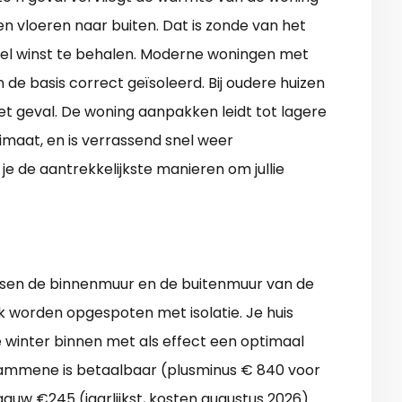
n vloeren naar buiten. Dat is zonde van het
veel winst te behalen. Moderne woningen met
n de basis correct geïsoleerd. Bij oudere huizen
et geval. De woning aanpakken leidt tot lagere
limaat, en is verrassend snel weer
 je de aantrekkelijkste manieren om jullie
ssen de binnenmuur en de buitenmuur van de
jk worden opgespoten met isolatie. Je huis
 winter binnen met als effect een optimaal
rammene is betaalbaar (plusminus € 840 voor
gauw €245 (jaarlijkst, kosten augustus 2026).