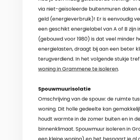
via niet-geïsoleerde buitenmuren daken e
geld (energieverbruik)! Er is eenvoudig 
een geschikt energielabel van A of B zijn i
(gebouwd voor 1980) is dat veel minder h
energielasten, draagt bij aan een beter k
terugverdiend. In het volgende stukje tref
woning in Grammene te isoleren
.
Spouwmuurisolatie
Omschrijving van de spouw: de ruimte tu
woning. Dit holle gedeelte kan gemakkeli
houdt warmte in de zomer buiten en in de
binnenklimaat. Spouwmuur isoleren in G
een kleine woning) en het bespaart je al 