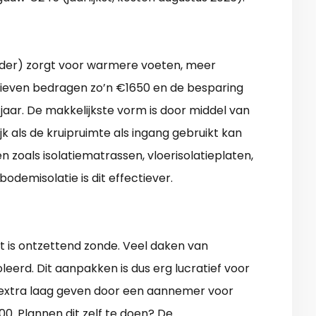
elder) zorgt voor warmere voeten, meer
rieven bedragen zo’n €1650 en de besparing
jaar. De makkelijkste vorm is door middel van
ijk als de kruipruimte als ingang gebruikt kan
n zoals isolatiematrassen, vloerisolatieplaten,
bodemisolatie is dit effectiever.
t is ontzettend zonde. Veel daken van
eerd. Dit aanpakken is dus erg lucratief voor
n extra laag geven door een aannemer voor
0. Plannen dit zelf te doen? De