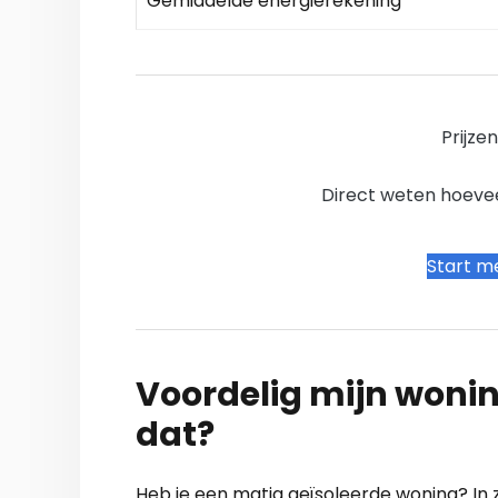
Gemiddelde energierekening
Prijze
Direct weten hoevee
Start me
Voordelig mijn wonin
dat?
Heb je een matig geïsoleerde woning? In 