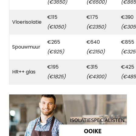
(€3650)
(€6500)
(€865
€115
€175
€390
Vloerisolatie
(€1050)
(€2350)
(€305
€265
€640
€855
Spouwmuur
(€925)
(€2150)
(€325
€195
€315
€425
HR++ glas
(€1825)
(€4300)
(€485