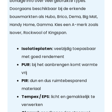
bondige info over veel gebruikte types.
Doorgaans beschikbaar bij de erkende
bouwmarkten als Hubo, Brico, Dema, Big Mat,
Handy Home, Gamma. Kies een A-merk zoals
Isover, Rockwool of Kingspan.
Isolatieplaten:
veelzijdig toepasbaar
met goed rendement
PUR:
bij het aanbrengen komt warmte
vrij
PIR:
dun en dus ruimtebesparend
materiaal
Tempex / EPS:
licht en gemakkelijk te
verwerken