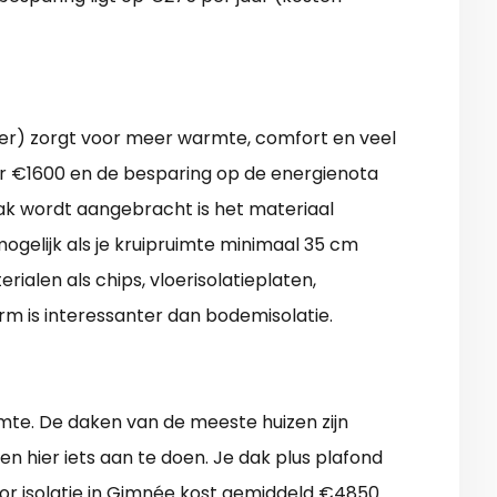
lder) zorgt voor meer warmte, comfort en veel
er €1600 en de besparing op de energienota
aak wordt aangebracht is het materiaal
mogelijk als je kruipruimte minimaal 35 cm
rialen als chips, vloerisolatieplaten,
rm is interessanter dan bodemisolatie.
rmte. De daken van de meeste huizen zijn
en hier iets aan te doen. Je dak plus plafond
r isolatie in Gimnée kost gemiddeld €4850.