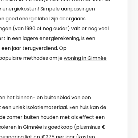
de energiekosten! Simpele aanpassingen
en goed energielabel zijn doorgaans
ngen (van 1980 of nog ouder) valt er nog veel
rt in een lagere energierekening, is een
n een jaar terugverdiend. Op
st populaire methodes om je
woning in Gimnée
ssen het binnen- en buitenblad van een
 een uniek isolatiemateriaal. Een huis kan de
 de zomer buiten houden met als effect een
leren in Gimnée is goedkoop (plusminus €
besparing ligt op €275 per jaar (kosten