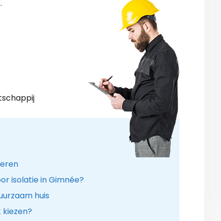
.
tschappij
leren
or isolatie in Gimnée?
uurzaam huis
k kiezen?