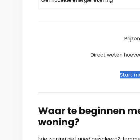
Gemiddelde energierekening
Prijze
Direct weten hoevee
Start me
Waar te beginnen me
woning?
Is je woning niet goed geïsoleerd? Jammer