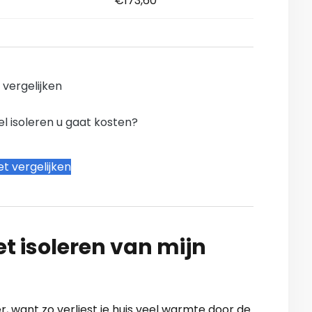
€173,60
n vergelijken
l isoleren u gaat kosten?
t vergelijken
t isoleren van mijn
, want zo verliest je huis veel warmte door de