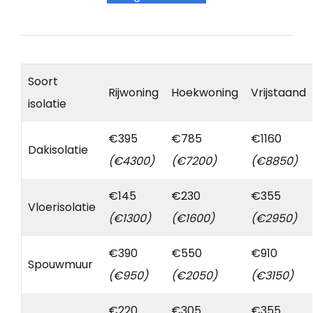
Soort
Rijwoning
Hoekwoning
Vrijstaand
isolatie
€395
€785
€1160
Dakisolatie
(€4300)
(€7200)
(€8850)
€145
€230
€355
Vloerisolatie
(€1300)
(€1600)
(€2950)
€390
€550
€910
Spouwmuur
(€950)
(€2050)
(€3150)
€220
€305
€355