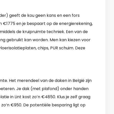
lder) geeft de kou geen kans en een fors
o’n €1775 en je bespaart op de energierekening,
 middels de kruipruimte techniek. Een van de
gang gebruikt kan worden. Men kan kiezen voor
vloerisolatieplaten, chips, PUR schuim. Deze
mte. Het merendeel van de daken in België zijn
rbeteren. Je dak (met plafond) onder handen
ie in Lint kost zo’n €4850. Klus je zelf graag
 zo’n €950. De potentiële besparing ligt op