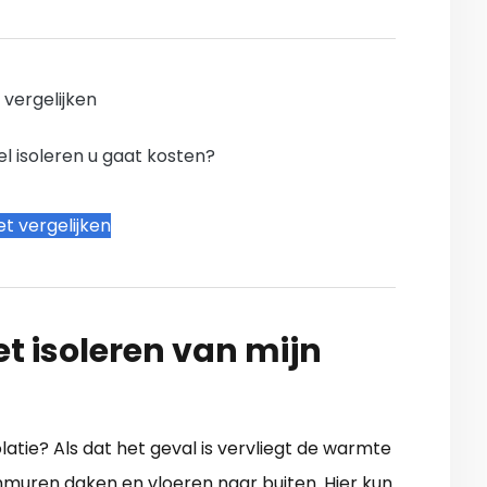
n vergelijken
l isoleren u gaat kosten?
t vergelijken
t isoleren van mijn
atie? Als dat het geval is vervliegt de warmte
nmuren daken en vloeren naar buiten. Hier kun