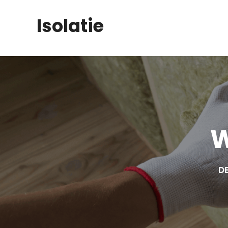
Skip
Isolatie
to
content
W
DE