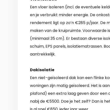
Een vloer isoleren (incl. de eventuele ke
en je verbruikt minder energie. De onkos
rendement ligt op zo’n €285 p/jaar. De m
maken van de kruipruimte. Voorwaarde is 
(minimaal 35 cm). Er bestaan diverse isol
schuim, EPS parels, isolatiematrassen. B
aantrekkelijk.
Dakisolatie
Een niet-geïsoleerd dak kan een flinke k
woningen zijn matig geïsoleerd. Het is aan
plafond) een extra laag geven door een a
nabij de €5500. Doe je het zelf? Dan is 
is al snel €850, ieder jaar weer.