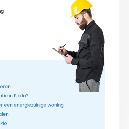
ng
leren
tie in Eeklo?
r een energiezuinige woning
alen
klo