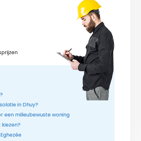
sprijzen
n?
solatie in Dhuy?
r een milieubewuste woning
k kiezen?
e Eghezée