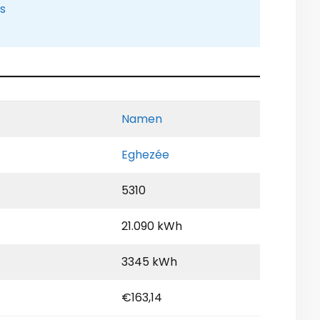
is
Namen
Eghezée
5310
21.090 kWh
3345 kWh
€163,14