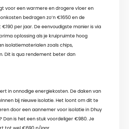
orgt voor een warmere en drogere vloer en
e onkosten bedragen zo’n €1650 en de
 €190 per jaar. De eenvoudigste manier is via
prima oplossing als je kruipruimte hoog
n isolatiematerialen zoals chips,
im. Dit is qua rendement beter dan
teert in onnodige energiekosten. De daken van
nen bij nieuwe isolatie. Het loont om dit te
eren door een aannemer voor isolatie in Dhuy
is? Dan is het een stuk voordeliger €980. Je
t tot wel €690 p/jaar.