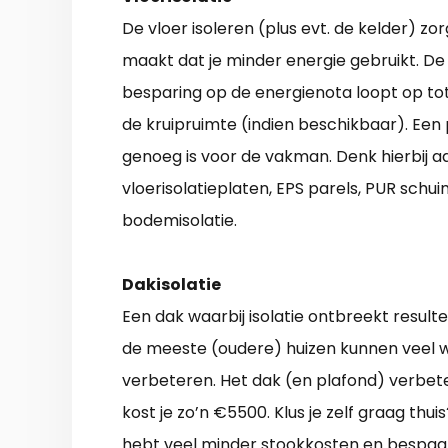
De vloer isoleren (plus evt. de kelder) z
maakt dat je minder energie gebruikt. D
besparing op de energienota loopt op tot
de kruipruimte (indien beschikbaar). Een 
genoeg is voor de vakman. Denk hierbij aa
vloerisolatieplaten, EPS parels, PUR schu
bodemisolatie.
Dakisolatie
Een dak waarbij isolatie ontbreekt resul
de meeste (oudere) huizen kunnen veel win
verbeteren. Het dak (en plafond) verbet
kost je zo’n €5500. Klus je zelf graag thu
hebt veel minder stookkosten en bespaar