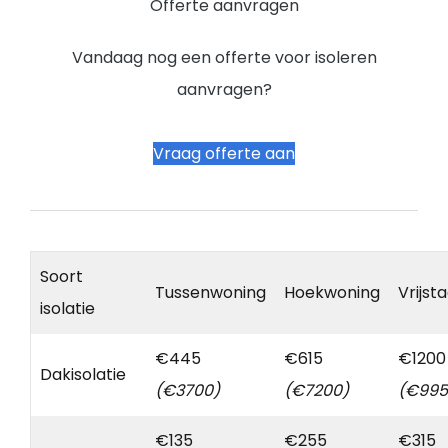
Offerte aanvragen
Vandaag nog een offerte voor isoleren
aanvragen?
Vraag offerte aan
Soort
Tussenwoning
Hoekwoning
Vrijst
isolatie
€445
€615
€1200
Dakisolatie
(€3700)
(€7200)
(€995
€135
€255
€315