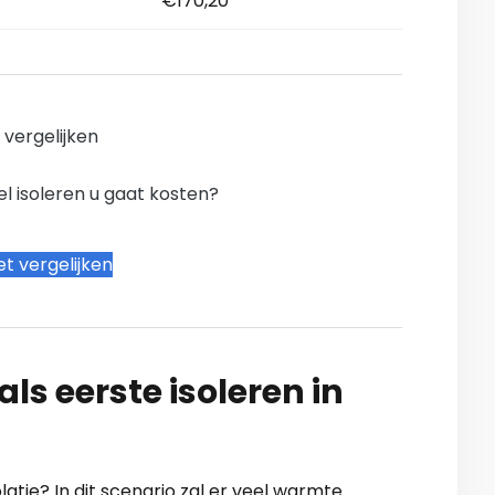
€170,20
n vergelijken
l isoleren u gaat kosten?
t vergelijken
ls eerste isoleren in
atie? In dit scenario zal er veel warmte