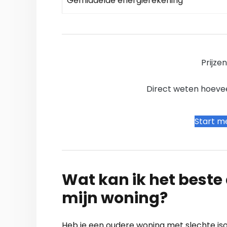
Gemiddelde energierekening
Prijze
Direct weten hoevee
Start me
Wat kan ik het beste a
mijn woning?
Heb je een oudere woning met slechte isol