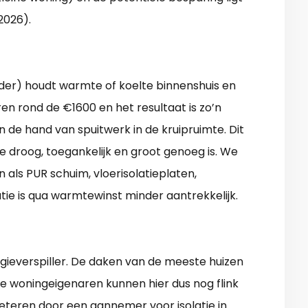
2026).
elder) houdt warmte of koelte binnenshuis en
en rond de €1600 en het resultaat is zo’n
 de hand van spuitwerk in de kruipruimte. Dit
te droog, toegankelijk en groot genoeg is. We
 als PUR schuim, vloerisolatieplaten,
tie is qua warmtewinst minder aantrekkelijk.
gieverspiller. De daken van de meeste huizen
te woningeigenaren kunnen hier dus nog flink
eteren door een aannemer voor isolatie in