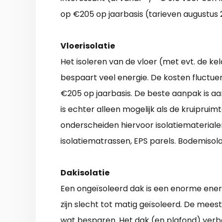
op €205 op jaarbasis (tarieven augustus 
Vloerisolatie
Het isoleren van de vloer (met evt. de k
bespaart veel energie. De kosten fluctuer
€205 op jaarbasis. De beste aanpak is aan
is echter alleen mogelijk als de kruipruim
onderscheiden hiervoor isolatiematerialen
isolatiematrassen, EPS parels. Bodemisola
Dakisolatie
Een ongeïsoleerd dak is een enorme ener
zijn slecht tot matig geïsoleerd. De mees
wat besparen. Het dak (en plafond) verb