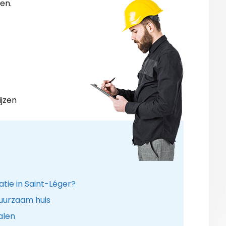
en.
ijzen
atie in Saint-Léger?
uurzaam huis
alen