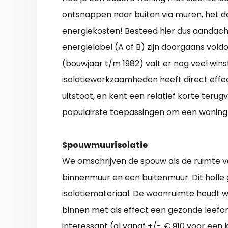
ontsnappen naar buiten via muren, het da
energiekosten! Besteed hier dus aandac
energielabel (A of B) zijn doorgaans vol
(bouwjaar t/m 1982) valt er nog veel wins
isolatiewerkzaamheden heeft direct effec
uitstoot, en kent een relatief korte terug
populairste toepassingen om een
woning 
Spouwmuurisolatie
We omschrijven de spouw als de ruimte v
binnenmuur en een buitenmuur. Dit holle
isolatiemateriaal. De woonruimte houdt w
binnen met als effect een gezonde leefom
interessant (al vanaf +/- € 910 voor een 