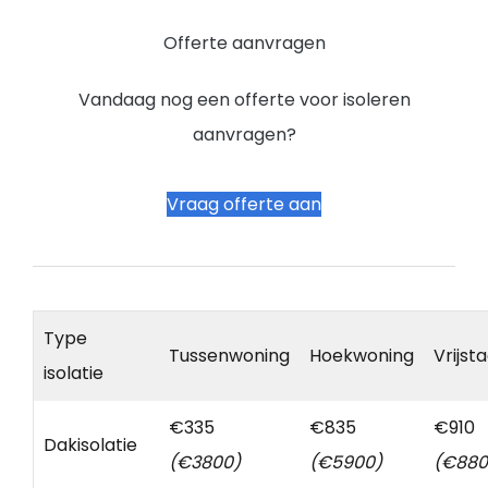
Offerte aanvragen
Vandaag nog een offerte voor isoleren
aanvragen?
Vraag offerte aan
Type
Tussenwoning
Hoekwoning
Vrijst
isolatie
€335
€835
€910
Dakisolatie
(€3800)
(€5900)
(€880