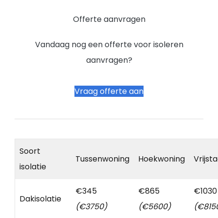
Offerte aanvragen
Vandaag nog een offerte voor isoleren
aanvragen?
Vraag offerte aan
Soort
Tussenwoning
Hoekwoning
Vrijst
isolatie
€345
€865
€1030
Dakisolatie
(€3750)
(€5600)
(€815