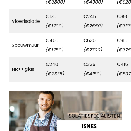
(€3800)
(€4900)
(€920
€130
€245
€395
Vloerisolatie
(€1200)
(€2650)
(€310
€400
€630
€910
Spouwmuur
(€1250)
(€2700)
(€325
€240
€335
€415
HR++ glas
(€2325)
(€4150)
(€537