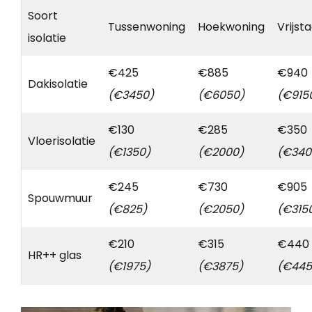
Soort
Tussenwoning
Hoekwoning
Vrijst
isolatie
€425
€885
€940
Dakisolatie
(€3450)
(€6050)
(€915
€130
€285
€350
Vloerisolatie
(€1350)
(€2000)
(€340
€245
€730
€905
Spouwmuur
(€825)
(€2050)
(€315
€210
€315
€440
HR++ glas
(€1975)
(€3875)
(€445