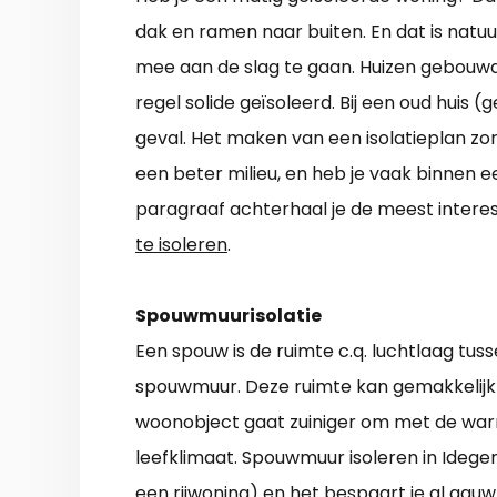
dak en ramen naar buiten. En dat is natuur
mee aan de slag te gaan. Huizen gebouwd 
regel solide geïsoleerd. Bij een oud huis 
geval. Het maken van een isolatieplan zor
een beter milieu, en heb je vaak binnen e
paragraaf achterhaal je de meest inter
te isoleren
.
Spouwmuurisolatie
Een spouw is de ruimte c.q. luchtlaag tu
spouwmuur. Deze ruimte kan gemakkelijk
woonobject gaat zuiniger om met de warmt
leefklimaat. Spouwmuur isoleren in Idegem
een rijwoning) en het bespaart je al gauw