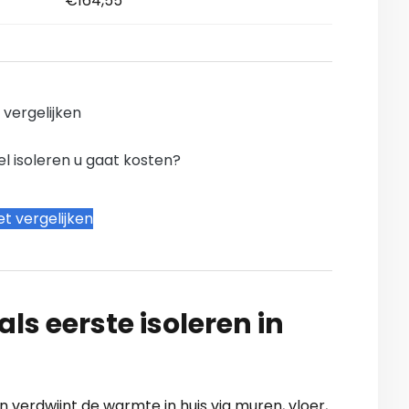
€164,55
n vergelijken
l isoleren u gaat kosten?
t vergelijken
ls eerste isoleren in
 verdwijnt de warmte in huis via muren, vloer,