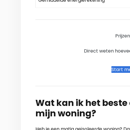
Gemiddelde energierekening
Prijze
Direct weten hoevee
Start me
Wat kan ik het beste a
mijn woning?
Heb je een matig geïsoleerde woning? Dan