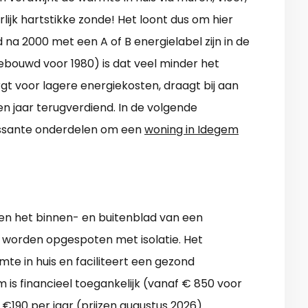
lijk hartstikke zonde! Het loont dus om hier
na 2000 met een A of B energielabel zijn in de
(gebouwd voor 1980) is dat veel minder het
gt voor lagere energiekosten, draagt bij aan
en jaar terugverdiend. In de volgende
essante onderdelen om een
woning in Idegem
ssen het binnen- en buitenblad van een
 worden opgespoten met isolatie. Het
e in huis en faciliteert een gezond
 is financieel toegankelijk (vanaf € 850 voor
 €190 per jaar (prijzen augustus 2026).