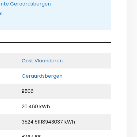
eente Geraardsbergen
is
Oost Vlaanderen
Geraardsbergen
9506
20.460 kWh
3524,51118943037 kWh