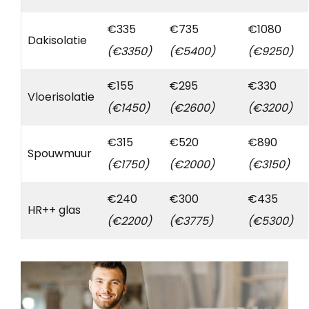
€335
€735
€1080
Dakisolatie
(€3350)
(€5400)
(€9250)
€155
€295
€330
Vloerisolatie
(€1450)
(€2600)
(€3200)
€315
€520
€890
Spouwmuur
(€1750)
(€2000)
(€3150)
€240
€300
€435
HR++ glas
(€2200)
(€3775)
(€5300)