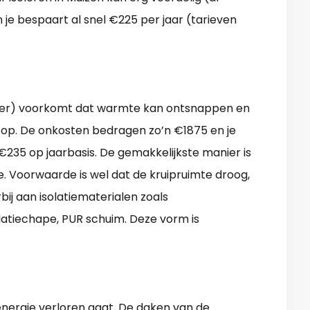
je bespaart al snel €225 per jaar (tarieven
kelder) voorkomt dat warmte kan ontsnappen en
op. De onkosten bedragen zo’n €1875 en je
€235 op jaarbasis. De gemakkelijkste manier is
. Voorwaarde is wel dat de kruipruimte droog,
bij aan isolatiematerialen zoals
solatiechape, PUR schuim. Deze vorm is
energie verloren gaat. De daken van de