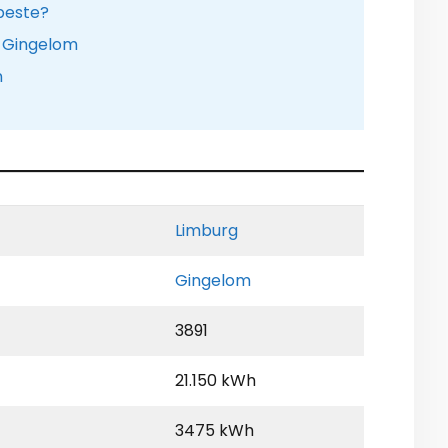
 beste?
e Gingelom
n
Limburg
Gingelom
3891
21.150 kWh
3475 kWh