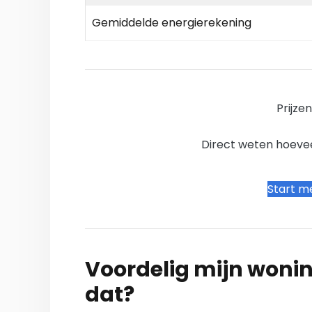
Gemiddelde energierekening
Prijze
Direct weten hoevee
Start me
Voordelig mijn wonin
dat?