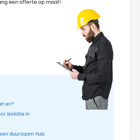
ang een offerte op maat!
an er?
r isolatie in
een duurzaam huis