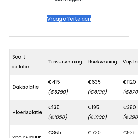
Vraag offerte aan
Soort
Tussenwoning
Hoekwoning
Vrijst
isolatie
€415
€635
€1120
Dakisolatie
(€3250)
(€6100)
(€870
€135
€195
€380
Vloerisolatie
(€1050)
(€1800)
(€290
€385
€720
€935
Spouwmuur