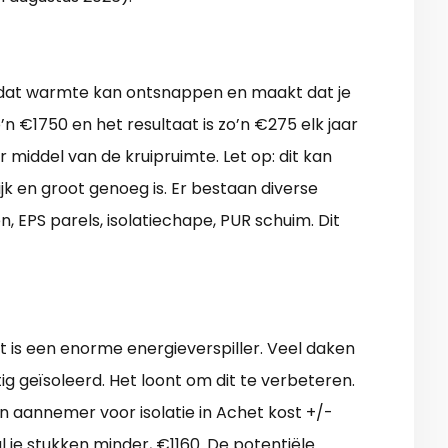
 dat warmte kan ontsnappen en maakt dat je
’n €1750 en het resultaat is zo’n €275 elk jaar
 middel van de kruipruimte. Let op: dit kan
ijk en groot genoeg is. Er bestaan diverse
n, EPS parels, isolatiechape, PUR schuim. Dit
t is een enorme energieverspiller. Veel daken
g geïsoleerd. Het loont om dit te verbeteren.
 aannemer voor isolatie in Achet kost +/-
l je stukken minder, €1160. De potentiële