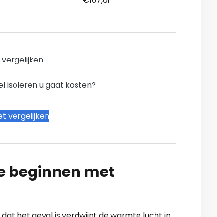
€167,61
n vergelijken
l isoleren u gaat kosten?
t vergelijken
te beginnen met
dat het geval is verdwijnt de warmte lucht in