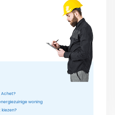
in Achet?
nergiezuinige woning
k kiezen?