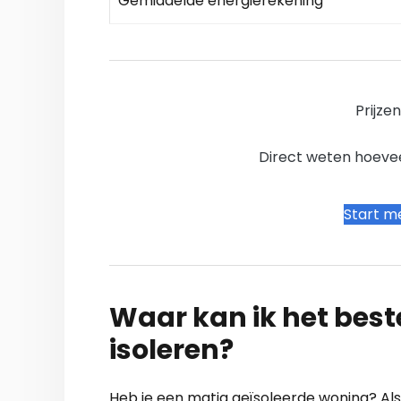
Gemiddelde energierekening
Prijze
Direct weten hoevee
Start me
Waar kan ik het bes
isoleren?
Heb je een matig geïsoleerde woning? Als 