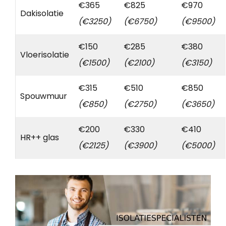
€365
€825
€970
Dakisolatie
(€3250)
(€6750)
(€9500)
€150
€285
€380
Vloerisolatie
(€1500)
(€2100)
(€3150)
€315
€510
€850
Spouwmuur
(€850)
(€2750)
(€3650)
€200
€330
€410
HR++ glas
(€2125)
(€3900)
(€5000)