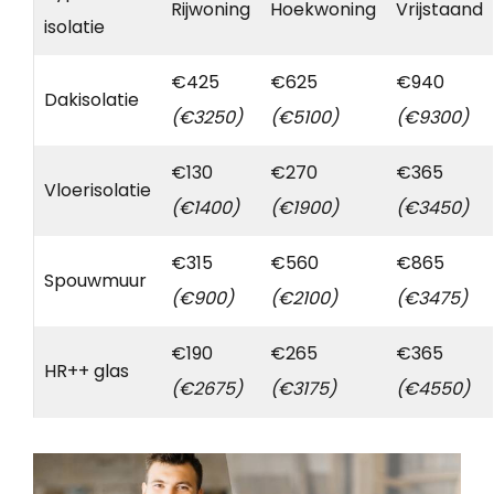
Rijwoning
Hoekwoning
Vrijstaand
isolatie
€425
€625
€940
Dakisolatie
(€3250)
(€5100)
(€9300)
€130
€270
€365
Vloerisolatie
(€1400)
(€1900)
(€3450)
€315
€560
€865
Spouwmuur
(€900)
(€2100)
(€3475)
€190
€265
€365
HR++ glas
(€2675)
(€3175)
(€4550)