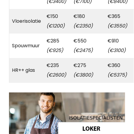
(€3400)
(€7100)
(€8400)
€150
€180
€365
Vloerisolatie
(€1200)
(€2350)
(€3550)
€285
€550
€910
Spouwmuur
(€925)
(€2475)
(€3100)
€235
€275
€360
HR++ glas
(€2600)
(€3800)
(€5375)