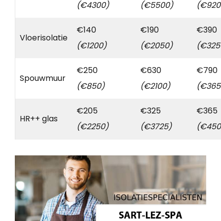
(€4300)
(€5500)
(€920
€140
€190
€390
Vloerisolatie
(€1200)
(€2050)
(€325
€250
€630
€790
Spouwmuur
(€850)
(€2100)
(€365
€205
€325
€365
HR++ glas
(€2250)
(€3725)
(€450