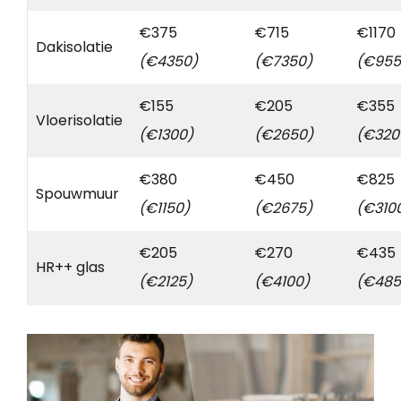
€375
€715
€1170
Dakisolatie
(€4350)
(€7350)
(€955
€155
€205
€355
Vloerisolatie
(€1300)
(€2650)
(€320
€380
€450
€825
Spouwmuur
(€1150)
(€2675)
(€310
€205
€270
€435
HR++ glas
(€2125)
(€4100)
(€485