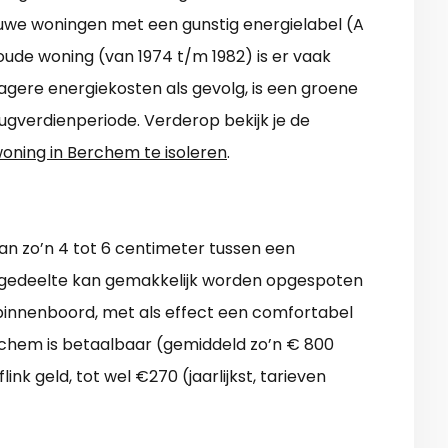
euwe woningen met een gunstig energielabel (A
n oude woning (van 1974 t/m 1982) is er vaak
lagere energiekosten als gevolg, is een groene
rugverdienperiode. Verderop bekijk je de
oning in Berchem te isoleren
.
an zo’n 4 tot 6 centimeter tussen een
e gedeelte kan gemakkelijk worden opgespoten
 binnenboord, met als effect een comfortabel
chem is betaalbaar (gemiddeld zo’n € 800
nk geld, tot wel €270 (jaarlijkst, tarieven