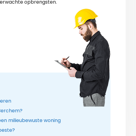
verwachte opbrengsten.
leren
n Berchem?
een milieubewuste woning
 beste?