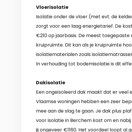
Vloerisolatie
Isolatie onder de vloer (met evt. de ke
zorgt voor een laag energietarief. De ko
€210 op jaarbasis. De meest toegepaste 
kruipruimte. Dit kan als je kruipruimte h
isolatiematerialen zoals isolatiematrassen
In verhouding tot bodemisolatie is dit effe
Dakisolatie
Een ongeïsoleerd dak maakt dat er veel e
Vlaamse woningen hebben een zeer beperk
mee aan de slag te gaan. Je dak plus p
voor isolatie in Berchem kost om en nabij
jij ongeveer €1160. Het voordeel loopt al 