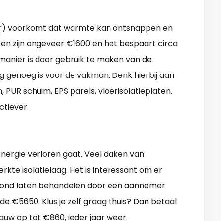
lder) voorkomt dat warmte kan ontsnappen en
sten zijn ongeveer €1600 en het bespaart circa
manier is door gebruik te maken van de
oog genoeg is voor de vakman. Denk hierbij aan
, PUR schuim, EPS parels, vloerisolatieplaten.
ctiever.
nergie verloren gaat. Veel daken van
te isolatielaag. Het is interessant om er
lafond laten behandelen door een aannemer
 de €5650. Klus je zelf graag thuis? Dan betaal
gauw op tot €860, ieder jaar weer.