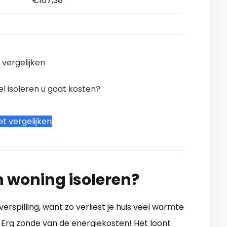
€167,38
n vergelijken
l isoleren u gaat kosten?
t vergelijken
n woning isoleren?
verspilling, want zo verliest je huis veel warmte
 Erg zonde van de energiekosten! Het loont