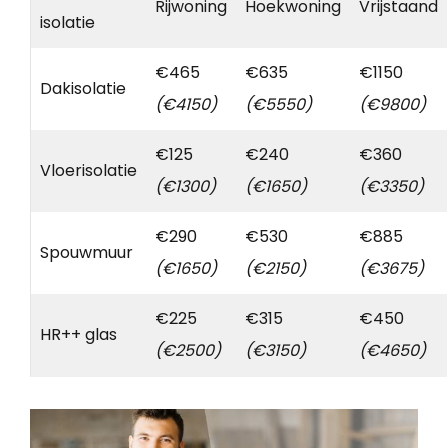
Rijwoning
Hoekwoning
Vrijstaand
isolatie
€465
€635
€1150
Dakisolatie
(€4150)
(€5550)
(€9800)
€125
€240
€360
Vloerisolatie
(€1300)
(€1650)
(€3350)
€290
€530
€885
Spouwmuur
(€1650)
(€2150)
(€3675)
€225
€315
€450
HR++ glas
(€2500)
(€3150)
(€4650)