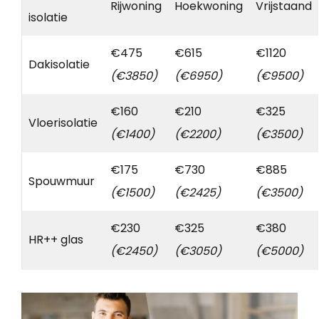
Rijwoning
Hoekwoning
Vrijstaand
isolatie
€475
€615
€1120
Dakisolatie
(€3850)
(€6950)
(€9500)
€160
€210
€325
Vloerisolatie
(€1400)
(€2200)
(€3500)
€175
€730
€885
Spouwmuur
(€1500)
(€2425)
(€3500)
€230
€325
€380
HR++ glas
(€2450)
(€3050)
(€5000)