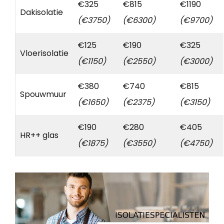
€325
€815
€1190
Dakisolatie
(€3750)
(€6300)
(€9700)
€125
€190
€325
Vloerisolatie
(€1150)
(€2550)
(€3000)
€380
€740
€815
Spouwmuur
(€1650)
(€2375)
(€3150)
€190
€280
€405
HR++ glas
(€1875)
(€3550)
(€4750)