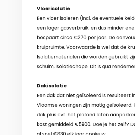
Vloerisolatie
Een vloer isoleren (incl. de eventuele kel
een lager gasverbruik, en dus minder ener
bespaart circa €270 per jaar. De eenvou
kruipruimte. Voorwaarde is wel dat de kr
Isolatiematerialen die worden gebruikt zij
schuim, isolatiechape. Dit is qua rendem
Dakisolatie
Een dak dat niet geïsoleerd is resulteert
Vlaamse woningen zijn matig geïsoleerd. H
dak plus evt. het plafond laten aanpakke
kost gemiddeld €5900. Doe je het zelf? D
al snel €830 elk jaar opnieuw.