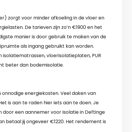
der) zorgt voor minder afkoeling in de vloer en
gielasten. De tarieven zijn zo’n €1900 en het
digste manier is door gebruik te maken van de
uipruimte als ingang gebruikt kan worden.
n isolatiematrassen, vloerisolatieplaten, PUR
ent beter dan bodemisolatie.
 in onnodige energiekosten. Veel daken van
et is aan te raden hier iets aan te doen. Je
n door een aannemer voor isolatie in Deftinge
an betaal jij ongeveer €1220. Het rendement is