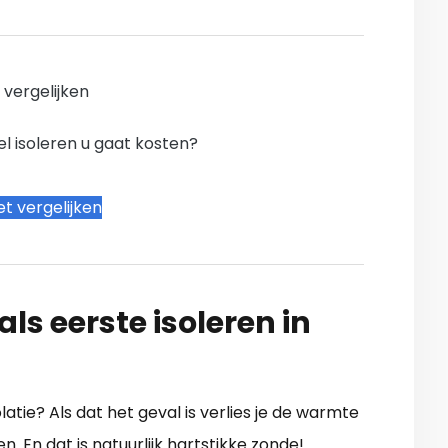
n vergelijken
l isoleren u gaat kosten?
t vergelijken
ls eerste isoleren in
atie? Als dat het geval is verlies je de warmte
. En dat is natuurlijk hartstikke zonde!