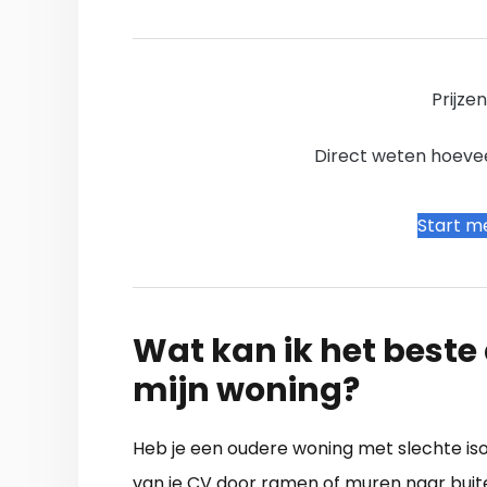
Prijze
Direct weten hoevee
Start me
Wat kan ik het beste a
mijn woning?
Heb je een oudere woning met slechte isol
van je CV door ramen of muren naar buiten