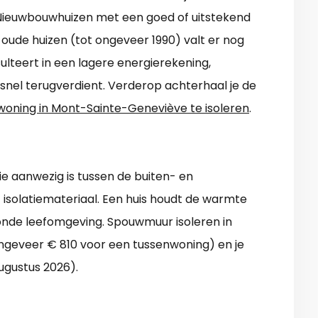
. Nieuwbouwhuizen met een goed of uitstekend
j oude huizen (tot ongeveer 1990) valt er nog
sulteert in een lagere energierekening,
dsnel terugverdient. Verderop achterhaal je de
woning in Mont-Sainte-Geneviève te isoleren
.
e aanwezig is tussen de buiten- en
 isolatiemateriaal. Een huis houdt de warmte
onde leefomgeving. Spouwmuur isoleren in
ngeveer € 810 voor een tussenwoning) en je
augustus 2026).