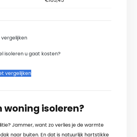
€165,45
n vergelijken
l isoleren u gaat kosten?
t vergelijken
n woning isoleren?
nditie? Jammer, want zo verlies je de warmte
ak naar buiten. En dat is natuurlijk hartstikke