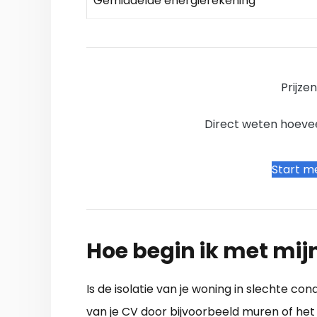
Gemiddelde energierekening
Prijze
Direct weten hoevee
Start me
Hoe begin ik met mij
Is de isolatie van je woning in slechte co
van je CV door bijvoorbeeld muren of het d