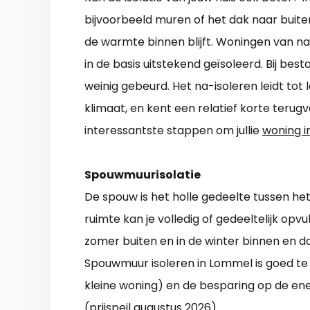
bijvoorbeeld muren of het dak naar buite
de warmte binnen blijft. Woningen van na 
in de basis uitstekend geïsoleerd. Bij bes
weinig gebeurd. Het na-isoleren leidt tot 
klimaat, en kent een relatief korte terugv
interessantste stappen om jullie
woning i
Spouwmuurisolatie
De spouw is het holle gedeelte tussen he
ruimte kan je volledig of gedeeltelijk opvu
zomer buiten en in de winter binnen en d
Spouwmuur isoleren in Lommel is goed te
kleine woning) en de besparing op de ene
(prijspeil augustus 2026).