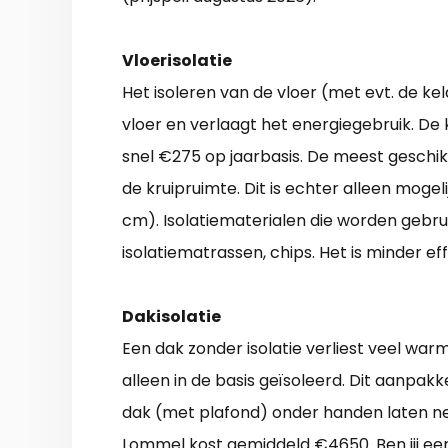
Vloerisolatie
Het isoleren van de vloer (met evt. de k
vloer en verlaagt het energiegebruik. De
snel €275 op jaarbasis. De meest geschik
de kruipruimte. Dit is echter alleen mogel
cm). Isolatiematerialen die worden gebrui
isolatiematrassen, chips. Het is minder ef
Dakisolatie
Een dak zonder isolatie verliest veel wa
alleen in de basis geïsoleerd. Dit aanpakke
dak (met plafond) onder handen laten n
Lommel kost gemiddeld €4650. Ben jij een