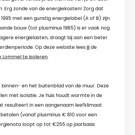
n. Erg zonde van de energiekosten! Zorg dat
1995 met een gunstig energielabel (A of B) zijn
taande bouw (tot plusminus 1985) is er vaak nog
lagere energielasten, draagt bij aan een beter
erdienperiode. Op deze website lees jij de
n Lommel te isoleren
.
t binnen- en het buitenblad van de muur. Deze
llen met isolatie. Je huis houdt warmte in de
at resulteert in een aangenaam leefklimaat.
 betalen (vanaf plusminus € 810 voor een
rgienota loopt op tot €255 op jaarbasis