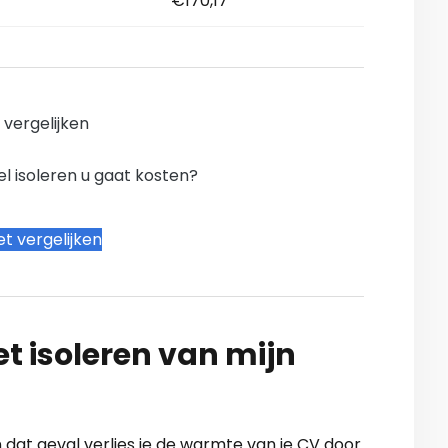
€170,17
n vergelijken
l isoleren u gaat kosten?
t vergelijken
t isoleren van mijn
n dat geval verlies je de warmte van je CV door