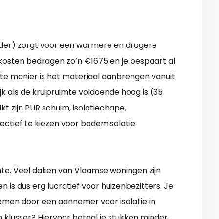
elder) zorgt voor een warmere en drogere
 kosten bedragen zo’n €1675 en je bespaart al
te manier is het materiaal aanbrengen vanuit
ijk als de kruipruimte voldoende hoog is (35
kt zijn PUR schuim, isolatiechape,
fectief te kiezen voor bodemisolatie.
rmte. Veel daken van Vlaamse woningen zijn
n is dus erg lucratief voor huizenbezitters. Je
emen door een aannemer voor isolatie in
 klusser? Hiervoor betaal je stukken minder,