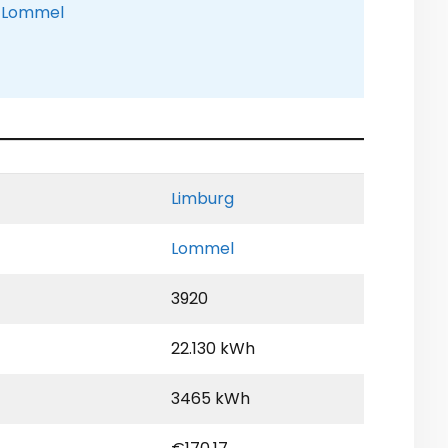
e Lommel
Limburg
Lommel
3920
22.130 kWh
3465 kWh