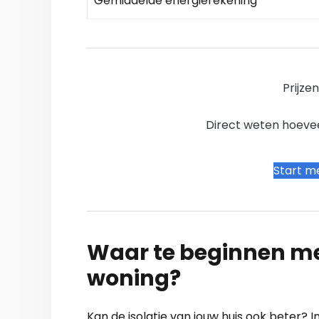
Gemiddelde energierekening
Prijze
Direct weten hoevee
Start me
Waar te beginnen me
woning?
Kan de isolatie van jouw huis ook beter? I