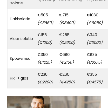
isolatie
€505
€715
€1080
Dakisolatie
(€3650)
(€5400)
(€9050)
€155
€255
€340
Vloerisolatie
(€1200)
(€2600)
(€3000)
€350
€680
€835
Spouwmuur
(€1225)
(€2150)
(€3375)
€230
€260
€355
HR++ glas
(€2200)
(€4250)
(€4575)