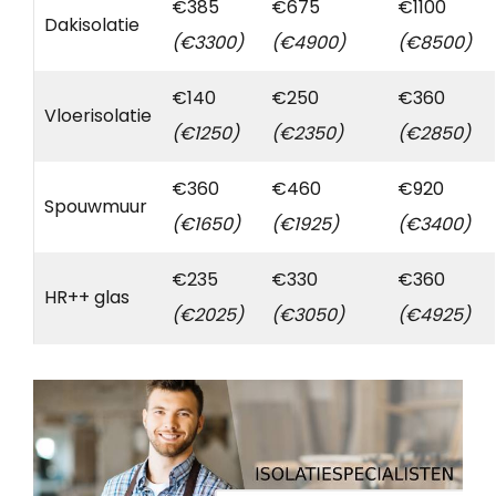
€385
€675
€1100
Dakisolatie
(€3300)
(€4900)
(€8500)
€140
€250
€360
Vloerisolatie
(€1250)
(€2350)
(€2850)
€360
€460
€920
Spouwmuur
(€1650)
(€1925)
(€3400)
€235
€330
€360
HR++ glas
(€2025)
(€3050)
(€4925)