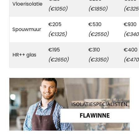
Vloerisolatie
(€1050)
(€1850)
(€325
€205
€530
€930
Spouwmuur
(€1325)
(€2550)
(€340
€195
€310
€400
HR++ glas
(€2650)
(€3350)
(€470