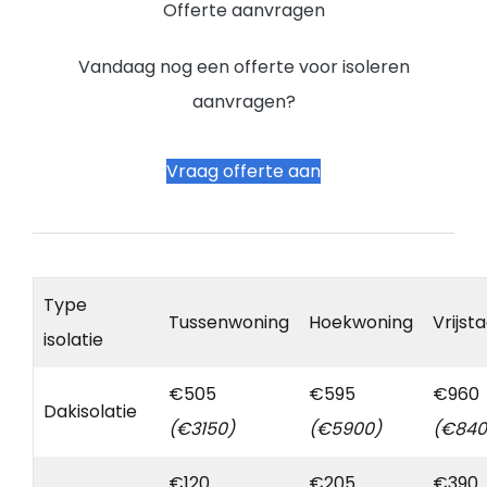
Offerte aanvragen
Vandaag nog een offerte voor isoleren
aanvragen?
Vraag offerte aan
Type
Tussenwoning
Hoekwoning
Vrijst
isolatie
€505
€595
€960
Dakisolatie
(€3150)
(€5900)
(€840
€120
€205
€390