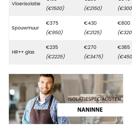
Vloerisolatie
(€1500)
(€2150)
(€300
€375
€430
€800
Spouwmuur
(€950)
(€2125)
(€320
€235
€270
€385
HR++ glas
(€2225)
(€3475)
(€450