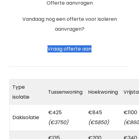
Offerte aanvragen
Vandaag nog een offerte voor isoleren
aanvragen?
Vraag offerte aan
Type
Tussenwoning
Hoekwoning
Vrijst
isolatie
€425
€845
€1100
Dakisolatie
(€3750)
(€5850)
(€860
€135
€200
€340