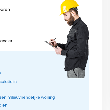
paren
rancier
?
olatie in
en milieuvriendelijke woning
alen