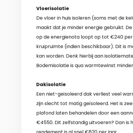
Vloerisolatie
De vloer in huis isoleren (soms met de kel
maakt dat je minder energie gebruikt. D
op de energienota loopt op tot €240 per j
kruipruimte (indien beschikbaar). Dit is mo
kan worden. Denk hierbij aan isolatiemater
Bodemisolatie is qua warmtewinst minder 
Dakisolatie
Een niet-geïsoleerd dak verliest veel w
zijn slecht tot matig geïsoleerd. Het is z
plafond laten behandelen door een aanneme
€4550. Dit zelfstandig uitvoeren? Dan is 
rendement is al snel €820 per jaar.