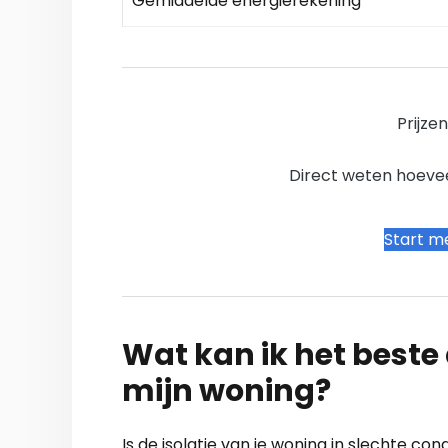
Gemiddelde energierekening
Prijze
Direct weten hoevee
Start me
Wat kan ik het beste a
mijn woning?
Is de isolatie van je woning in slechte co