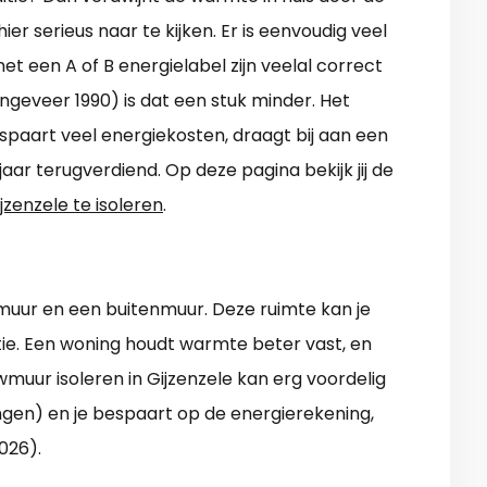
hier serieus naar te kijken. Er is eenvoudig veel
t een A of B energielabel zijn veelal correct
ngeveer 1990) is dat een stuk minder. Het
paart veel energiekosten, draagt bij aan een
aar terugverdiend. Op deze pagina bekijk jij de
jzenzele te isoleren
.
muur en een buitenmuur. Deze ruimte kan je
latie. Een woning houdt warmte beter vast, en
muur isoleren in Gijzenzele kan erg voordelig
gen) en je bespaart op de energierekening,
2026).