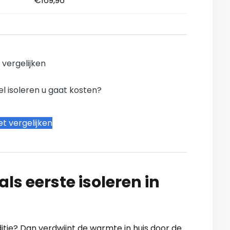
€169,96
n vergelijken
l isoleren u gaat kosten?
t vergelijken
ls eerste isoleren in
nditie? Dan verdwijnt de warmte in huis door de