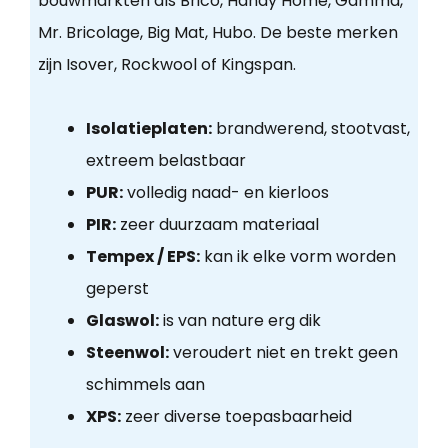
bouwmarkten als Brico, Handy Home, Gamma,
Mr. Bricolage, Big Mat, Hubo. De beste merken
zijn Isover, Rockwool of Kingspan.
Isolatieplaten:
brandwerend, stootvast,
extreem belastbaar
PUR:
volledig naad- en kierloos
PIR:
zeer duurzaam materiaal
Tempex / EPS:
kan ik elke vorm worden
geperst
Glaswol:
is van nature erg dik
Steenwol:
veroudert niet en trekt geen
schimmels aan
XPS:
zeer diverse toepasbaarheid