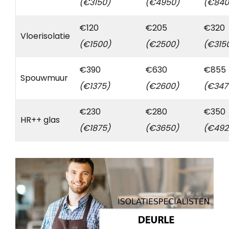
(€3150)
(€4950)
(€840
€120
€205
€320
Vloerisolatie
(€1500)
(€2500)
(€315
€390
€630
€855
Spouwmuur
(€1375)
(€2600)
(€347
€230
€280
€350
HR++ glas
(€1875)
(€3650)
(€492