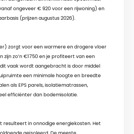
(vanaf ongeveer € 920 voor een rijwoning) en
aarbasis (prijzen augustus 2026).
lder) zorgt voor een warmere en drogere vloer
n zijn zo’n €1750 en je profiteert van een
 dit vaak wordt aangebracht is door middel
e kruipruimte een minimale hoogte en breedte
len als EPS parels, isolatiematrassen,
veel efficiënter dan bodemisolatie.
t resulteert in onnodige energiekosten. Het
nvoldoende geïsoleerd. De meeste