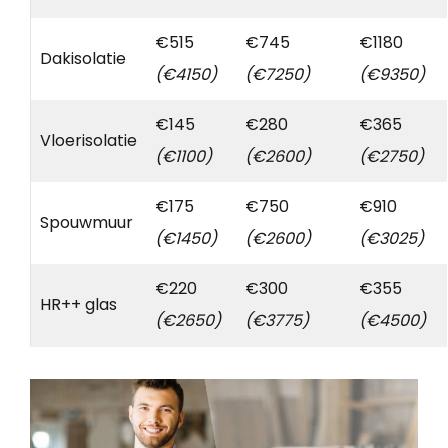
€515
€745
€1180
Dakisolatie
(€4150)
(€7250)
(€9350)
€145
€280
€365
Vloerisolatie
(€1100)
(€2600)
(€2750)
€175
€750
€910
Spouwmuur
(€1450)
(€2600)
(€3025)
€220
€300
€355
HR++ glas
(€2650)
(€3775)
(€4500)