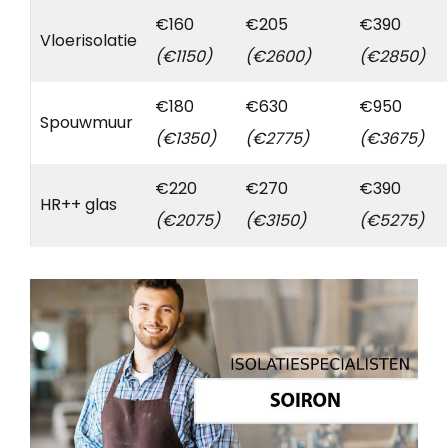
€160
€205
€390
Vloerisolatie
(€1150)
(€2600)
(€2850)
€180
€630
€950
Spouwmuur
(€1350)
(€2775)
(€3675)
€220
€270
€390
HR++ glas
(€2075)
(€3150)
(€5275)