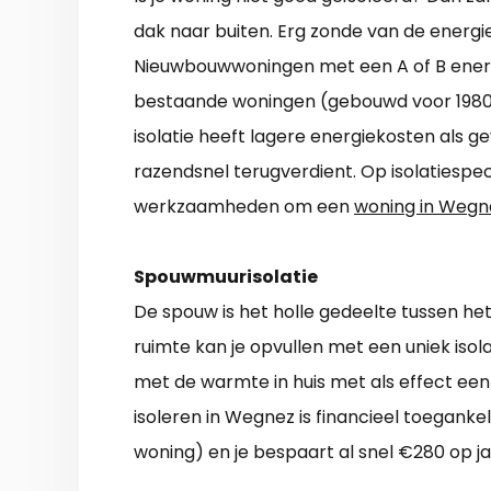
dak naar buiten. Erg zonde van de energi
Nieuwbouwwoningen met een A of B energie
bestaande woningen (gebouwd voor 1980) 
isolatie heeft lagere energiekosten als gev
razendsnel terugverdient. Op isolatiespec
werkzaamheden om een
woning in Wegne
Spouwmuurisolatie
De spouw is het holle gedeelte tussen he
ruimte kan je opvullen met een uniek isol
met de warmte in huis met als effect ee
isoleren in Wegnez is financieel toeganke
woning) en je bespaart al snel €280 op j