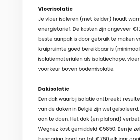
Vloerisolatie
Je vloer isoleren (met kelder) houdt warm
energietarief. De kosten zijn ongeveer €17
beste aanpak is door gebruik te maken van 
kruipruimte goed bereikbaar is (minimaal
isolatiematerialen als isolatiechape, vloer
voorkeur boven bodemisolatie.
Dakisolatie
Een dak waarbij isolatie ontbreekt resul
van de daken in België zijn wel geïsoleerd,
aan te doen. Het dak (en plafond) verbet
Wegnez kost gemiddeld €5850. Ben je zel
besparing loopt op tot €760 elk jaar opn