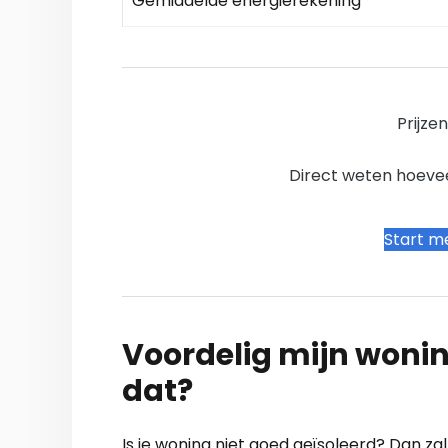
Gemiddelde energierekening
Prijze
Direct weten hoevee
Start me
Voordelig mijn wonin
dat?
Is je woning niet goed geïsoleerd? Dan z