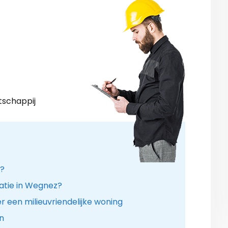
tschappij
n?
latie in Wegnez?
 een milieuvriendelijke woning
n