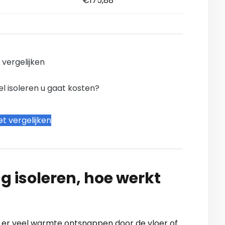
€175,88
n vergelijken
l isoleren u gaat kosten?
t vergelijken
g isoleren, hoe werkt
al er veel warmte ontsnappen door de vloer of