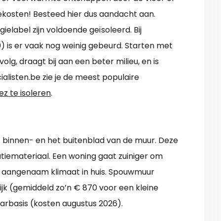
ekosten! Besteed hier dus aandacht aan.
label zijn voldoende geïsoleerd. Bij
is er vaak nog weinig gebeurd. Starten met
olg, draagt bij aan een beter milieu, en is
ialisten.be zie je de meest populaire
z te isoleren
.
t binnen- en het buitenblad van de muur. Deze
atiemateriaal. Een woning gaat zuiniger om
n aangenaam klimaat in huis. Spouwmuur
lijk (gemiddeld zo’n € 870 voor een kleine
aarbasis (kosten augustus 2026).