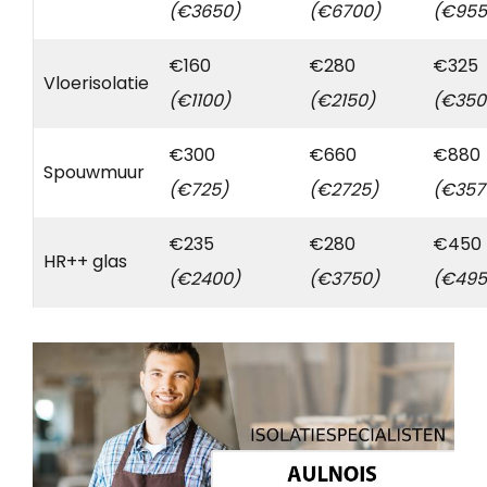
(€3650)
(€6700)
(€955
€160
€280
€325
Vloerisolatie
(€1100)
(€2150)
(€350
€300
€660
€880
Spouwmuur
(€725)
(€2725)
(€357
€235
€280
€450
HR++ glas
(€2400)
(€3750)
(€495