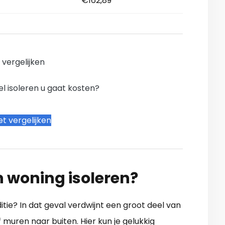
€162,89
n vergelijken
l isoleren u gaat kosten?
t vergelijken
n woning isoleren?
ditie? In dat geval verdwijnt een groot deel van
muren naar buiten. Hier kun je gelukkig