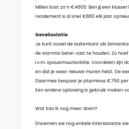
Millen kost zo’n €4600. Ben jij een klusse
rendement is al snel €860 elk jaar opnieu
Gevelisolatie
Je kunt zowel de buitenkant als binnenkant
de warmte beter vast te houden. Zo hoef j
i.v.m. spouwmuurisolatie. Voordelen zijn 
en dat je weer nieuwe muren hebt. De ee
Daarmee bespaar je plusminus €750 per 
Een andere oplossing is gebruik maken v
Wat kan ik nog meer doen?
0noemen we nog enkele interessante w