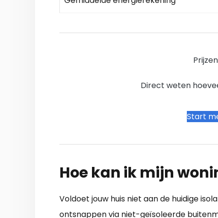
Gemiddelde energierekening
Prijze
Direct weten hoevee
Start me
Hoe kan ik mijn woni
Voldoet jouw huis niet aan de huidige iso
ontsnappen via niet-geïsoleerde buitenm