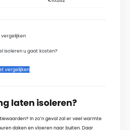
€163,82
n vergelijken
l isoleren u gaat kosten?
t vergelijken
ng laten isoleren?
latiewaarden? In zo’n geval zal er veel warmte
uren daken en vloeren naar buiten. Daar