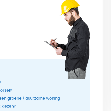
?
vorsel?
 een groene / duurzame woning
k kiezen?