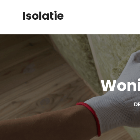
Skip
Isolatie
to
content
Woni
DE