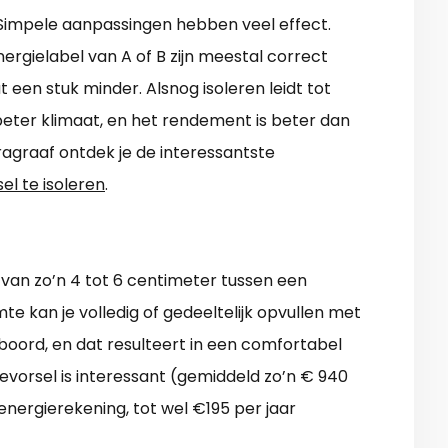
impele aanpassingen hebben veel effect.
gielabel van A of B zijn meestal correct
at een stuk minder. Alsnog isoleren leidt tot
 beter klimaat, en het rendement is beter dan
agraaf ontdek je de interessantste
sel te isoleren
.
van zo’n 4 tot 6 centimeter tussen een
e kan je volledig of gedeeltelijk opvullen met
nboord, en dat resulteert in een comfortabel
evorsel is interessant (gemiddeld zo’n € 940
energierekening, tot wel €195 per jaar