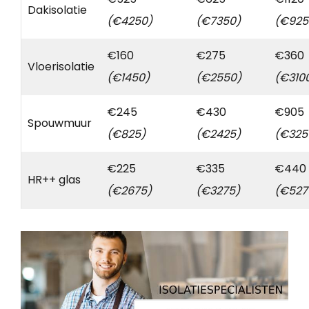
Dakisolatie
(€4250)
(€7350)
(€925
€160
€275
€360
Vloerisolatie
(€1450)
(€2550)
(€310
€245
€430
€905
Spouwmuur
(€825)
(€2425)
(€325
€225
€335
€440
HR++ glas
(€2675)
(€3275)
(€527