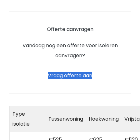
Offerte aanvragen
Vandaag nog een offerte voor isoleren
aanvragen?
Vraag offerte aan
Type
Tussenwoning
Hoekwoning
Vrijst
isolatie
€525
€625
€1120