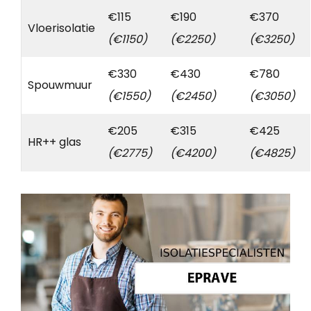
€115
€190
€370
Vloerisolatie
(€1150)
(€2250)
(€3250)
€330
€430
€780
Spouwmuur
(€1550)
(€2450)
(€3050)
€205
€315
€425
HR++ glas
(€2775)
(€4200)
(€4825)