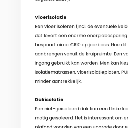
Vloerisolatie
Een vloer isoleren (incl. de eventuele 
dat levert een enorme energiebesparing 
bespaart circa €190 op jaarbasis. Hoe di
aanbrengen vanuit de kruipruimte. Een va
ingang gebruikt kan worden. Men kan kieze
isolatiematrassen, vloerisolatieplaten, P
minder aantrekkelijk.
Dakisolatie
Een niet-geïsoleerd dak kan een flinke kos
matig geïsoleerd. Het is interessant om e
plafond voorzien van een upgrade door e