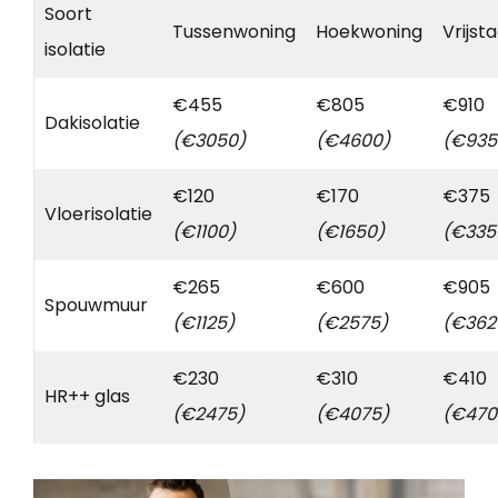
Soort
Tussenwoning
Hoekwoning
Vrijst
isolatie
€455
€805
€910
Dakisolatie
(€3050)
(€4600)
(€935
€120
€170
€375
Vloerisolatie
(€1100)
(€1650)
(€335
€265
€600
€905
Spouwmuur
(€1125)
(€2575)
(€362
€230
€310
€410
HR++ glas
(€2475)
(€4075)
(€470