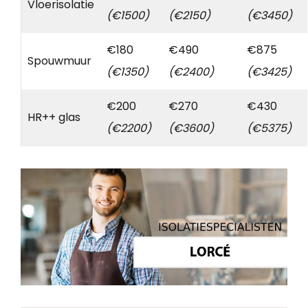
Vloerisolatie
(€1500)
(€2150)
(€3450)
€180
€490
€875
Spouwmuur
(€1350)
(€2400)
(€3425)
€200
€270
€430
HR++ glas
(€2200)
(€3600)
(€5375)