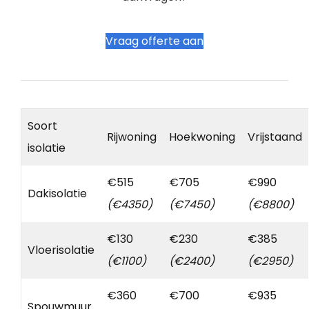
Vraag offerte aan
Soort
Rijwoning
Hoekwoning
Vrijstaand
isolatie
€515
€705
€990
Dakisolatie
(€4350)
(€7450)
(€8800)
€130
€230
€385
Vloerisolatie
(€1100)
(€2400)
(€2950)
€360
€700
€935
Spouwmuur