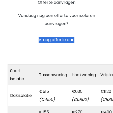
Offerte aanvragen
Vandaag nog een offerte voor isoleren
aanvragen?
Vraag offerte aan
Soort
Tussenwoning
Hoekwoning
Vrijst
isolatie
€515
€635
€1120
Dakisolatie
(€4150)
(€5800)
(€885
€155
€270
€400