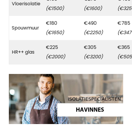
Vloerisolatie
(€1500)
(€1600)
(€325
€180
€490
€785
Spouwmuur
(€1650)
(€2250)
(€347
€225
€305
€365
HR++ glas
(€2000)
(€3200)
(€505